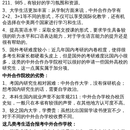
211
、
985
，有较好的学习氛围和资源。
3
、大学生活更加丰富：从学制方面来说，中外合作办学有
2+2
、
3+1
等不同的形式，不仅可以享受国际化教学，还有机
会选择在中美两个国家进行学习和生活。
4
、提高英语水平：采取全英文授课的形式，要求学生具备较
强的听力水平和口语表达能力，对于学生语言能力的提升还是
很有帮助的。
5
、国外考研难度较小：近几年国内考研的内卷程度，使得很
多考生和家长都硬着头皮上，但是国外的考研难度比国内小很
多，这类的中外合作办学院校可以很好的申请一些国外高校的
研究生，这一点属实属于加分项。
中外合作院校的劣势：
1
、考国内研究生相对困难：中外合作大学，没有保研机会；
想考国内研究生的话，需要自学政治。
2
、本科生国内就业声誉不如常规
211
：中外合办学校办校历
史短，一般只在本省有较强的声誉，在其他地方认可度不高。
3
、较之国内大学，学费贵：虽然比出国留学读书便宜不少，
对于不同的中外合办学校收费不同。
这几类考生适合报考中外合作学校：