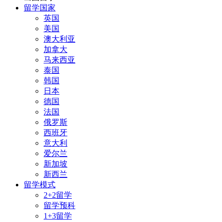
留学国家
英国
美国
澳大利亚
加拿大
马来西亚
泰国
韩国
日本
德国
法国
俄罗斯
西班牙
意大利
爱尔兰
新加坡
新西兰
留学模式
2+2留学
留学预科
1+3留学