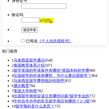
身份证号
验证码
提交申请
已阅读
《个人信息授权书》
热门推荐
1
马来西亚留学通识
4549
2
泰国教育体系介绍
1071
3
留学英国的申请条件有哪些?英国本科的学费
900
4
出国留学的价值有哪些，为什么要出国留学？
864
5
马来西亚留学费用低到你惊呼!
851
6
通识教育
784
7
美国大学种类
782
8
出国留学择校应该注意哪些问题?留学专业的
772
9
中外合作办学的常见留学项目有哪些？2+2留
749
10
留学预科是什么意思？
735