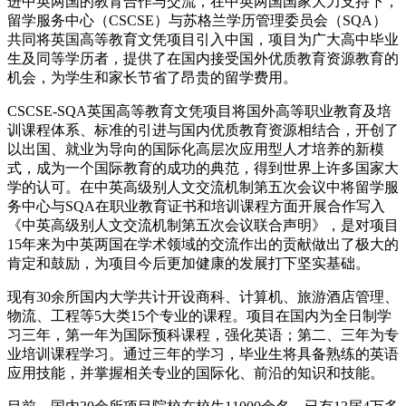
进中英两国的教育合作与交流，在中英两国国家大力支持下，
留学服务中心（CSCSE）与苏格兰学历管理委员会（SQA）
共同将英国高等教育文凭项目引入中国，项目为广大高中毕业
生及同等学历者，提供了在国内接受国外优质教育资源教育的
机会，为学生和家长节省了昂贵的留学费用。
CSCSE-SQA英国高等教育文凭项目将国外高等职业教育及培
训课程体系、标准的引进与国内优质教育资源相结合，开创了
以出国、就业为导向的国际化高层次应用型人才培养的新模
式，成为一个国际教育的成功的典范，得到世界上许多国家大
学的认可。在中英高级别人文交流机制第五次会议中将留学服
务中心与SQA在职业教育证书和培训课程方面开展合作写入
《中英高级别人文交流机制第五次会议联合声明》，是对项目
15年来为中英两国在学术领域的交流作出的贡献做出了极大的
肯定和鼓励，为项目今后更加健康的发展打下坚实基础。
现有30余所国内大学共计开设商科、计算机、旅游酒店管理、
物流、工程等5大类15个专业的课程。项目在国内为全日制学
习三年，第一年为国际预科课程，强化英语；第二、三年为专
业培训课程学习。通过三年的学习，毕业生将具备熟练的英语
应用技能，并掌握相关专业的国际化、前沿的知识和技能。