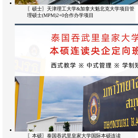
〖硕士〗天津理工大学&加拿大魁北克大学项目管
理硕士(MPM)2+0合作办学项目
〖本硕〗泰国吞武里皇家大学国际本硕连读