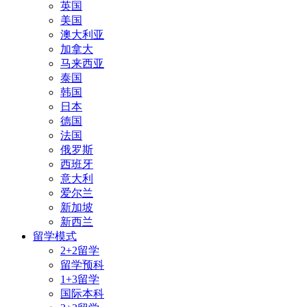
英国
美国
澳大利亚
加拿大
马来西亚
泰国
韩国
日本
德国
法国
俄罗斯
西班牙
意大利
爱尔兰
新加坡
新西兰
留学模式
2+2留学
留学预科
1+3留学
国际本科