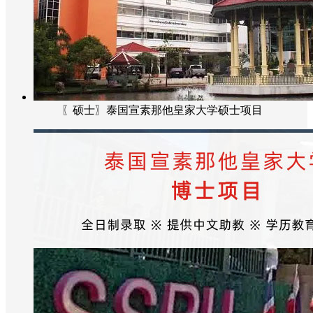
〖硕士〗泰国宣素那他皇家大学硕士项目