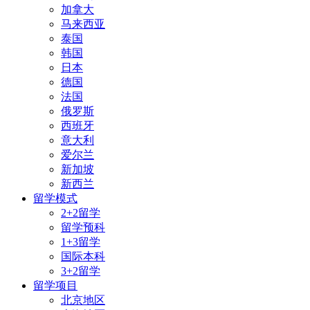
加拿大
马来西亚
泰国
韩国
日本
德国
法国
俄罗斯
西班牙
意大利
爱尔兰
新加坡
新西兰
留学模式
2+2留学
留学预科
1+3留学
国际本科
3+2留学
留学项目
北京地区