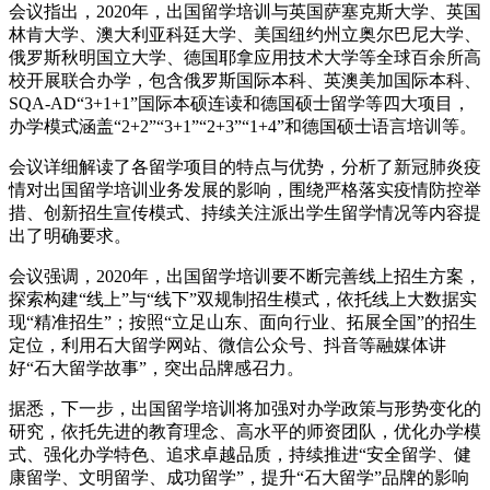
会议指出，2020年，出国留学培训与英国萨塞克斯大学、英国
林肯大学、澳大利亚科廷大学、美国纽约州立奥尔巴尼大学、
俄罗斯秋明国立大学、德国耶拿应用技术大学等全球百余所高
校开展联合办学，包含俄罗斯国际本科、英澳美加国际本科、
SQA-AD“3+1+1”国际本硕连读和德国硕士留学等四大项目，
办学模式涵盖“2+2”“3+1”“2+3”“1+4”和德国硕士语言培训等。
会议详细解读了各留学项目的特点与优势，分析了新冠肺炎疫
情对出国留学培训业务发展的影响，围绕严格落实疫情防控举
措、创新招生宣传模式、持续关注派出学生留学情况等内容提
出了明确要求。
会议强调，2020年，出国留学培训要不断完善线上招生方案，
探索构建“线上”与“线下”双规制招生模式，依托线上大数据实
现“精准招生”；按照“立足山东、面向行业、拓展全国”的招生
定位，利用石大留学网站、微信公众号、抖音等融媒体讲
好“石大留学故事”，突出品牌感召力。
据悉，下一步，出国留学培训将加强对办学政策与形势变化的
研究，依托先进的教育理念、高水平的师资团队，优化办学模
式、强化办学特色、追求卓越品质，持续推进“安全留学、健
康留学、文明留学、成功留学”，提升“石大留学”品牌的影响