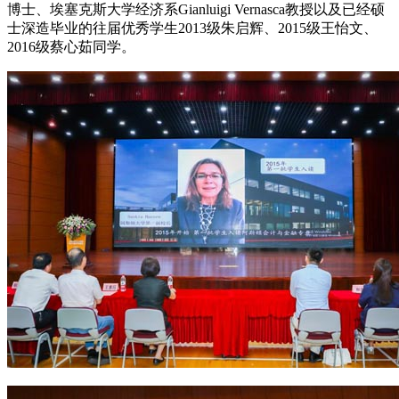
博士、埃塞克斯大学经济系Gianluigi Vernasca教授以及已经硕
士深造毕业的往届优秀学生2013级朱启辉、2015级王怡文、
2016级蔡心茹同学。