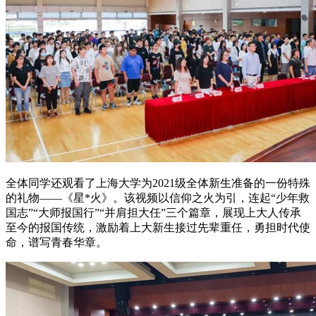
全体同学还观看了上海大学为2021级全体新生准备的一份特殊
的礼物——《星*火》。该视频以信仰之火为引，连起“少年救
国志”“大师报国行”“并肩担大任”三个篇章，展现上大人传承
至今的报国传统，激励着上大新生接过先辈重任，勇担时代使
命，谱写青春华章。