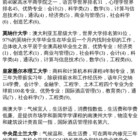
前40家高水平商学院之一，语言学世界排名31 ，心理学世界
排名45。优势专业：会计(2)，科学类(2)，数学(3)，计算与信
息技术(3)，通讯(4)，经济类(5)，商业与管理(5)，社会科学
(6)，创造艺术(6)。
莫纳什大学
：澳大利亚五星级大学，世界大学排名第91位，
97%的莫纳什大学毕业生在毕业后一个月内找到全职的工作，
总体收入水平居于全澳高校毕业生之首。优势专业：经济类
(1)，创造艺术(1)，商业与管理(2)，社会科学(3)，会计(4)，科
学类(4)，通讯(5)，计算与信息技术(5)，数学(5)，工程类(6)。
皇家墨尔本理工大学
：商科和计算机本科课程4年制专业，第
三年为带薪实习年，除获得薪水和工作经历外，该年只交纳
1/4学费。会计学、金融学、工程学、土木工程四个专业为全
球前100名专业。优势专业：国际酒店管理(5)，教育类(7)，通
讯(7)，社会科学(7)，工程类(9)。
南澳大学：气候宜人，生活舒适，消费指数低，生活费和学费
低廉。是提供市场学和新闻学学课程的南澳州大学，物流专业
和建筑设计类首屈一指，国际酒店管理排名第六。
中央昆士兰大学
：气候温和、低生活费，可在两年内修完三年