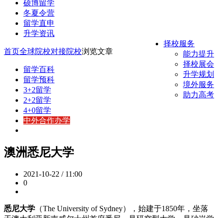
硕博留学
冬夏令营
留学直申
升学资讯
择校服务
首页
全球院校
对接院校
浏览文章
能力提升
择校展会
留学百科
升学规划
留学预科
境外服务
3+2留学
助力高考
2+2留学
4+0留学
中外合作办学
澳洲悉尼大学
2021-10-22 / 11:00
0
悉尼大学
（The University of Sydney），始建于1850年，坐落