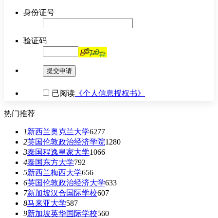
身份证号
验证码
提交申请
已阅读
《个人信息授权书》
热门推荐
1
新西兰奥克兰大学
6277
2
英国伦敦政治经济学院
1280
3
泰国程逸皇家大学
1066
4
泰国东方大学
792
5
新西兰梅西大学
656
6
英国伦敦政治经济大学
633
7
新加坡汉合国际学校
607
8
马来亚大学
587
9
新加坡英华国际学校
560