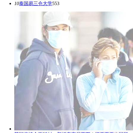
10
​泰国易三仓大学
553