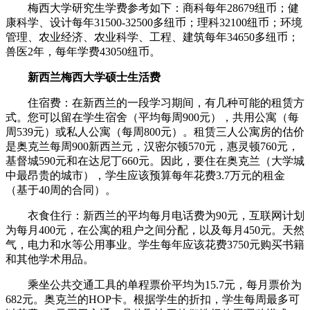
梅西大学研究生学费参考如下：商科每年28679纽币；健
康科学、设计每年31500-32500多纽币；理科32100纽币；环境
管理、农业经济、农业科学、工程、建筑每年34650多纽币；
兽医2年，每年学费43050纽币。
新西兰梅西大学硕士生活费
住宿费：在新西兰的一段学习期间，有几种可能的租赁方
式。您可以留在学生宿舍（平均每周900元），共用公寓（每
周539元）或私人公寓（每周800元）。租赁三人公寓房的估价
是奥克兰每周900新西兰元，汉密尔顿570元，惠灵顿760元，
基督城590元和在达尼丁660元。因此，要住在奥克兰（大学城
中最昂贵的城市），学生应该预算每年花费3.7万元的租金
（基于40周的合同）。
衣食住行：新西兰的平均每月电话费为90元，互联网计划
为每月400元，在公寓的租户之间分配，以及每月450元。天然
气，电力和水等公用事业。学生每年应该花费3750元购买书籍
和其他学术用品。
乘坐公共交通工具的单程票价平均为15.7元，每月票价为
682元。奥克兰的HOP卡。根据学生的折扣，学生每周最多可