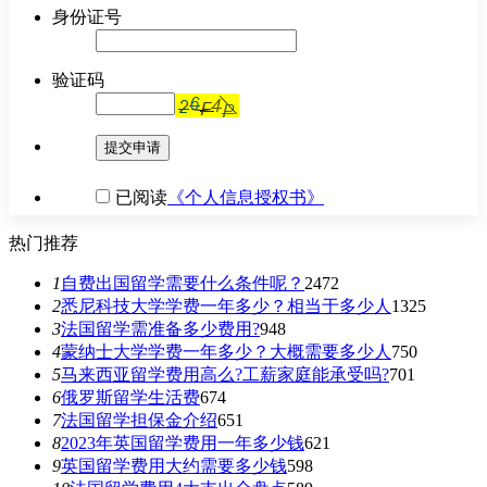
身份证号
验证码
提交申请
已阅读
《个人信息授权书》
热门推荐
1
自费出国留学需要什么条件呢？
2472
2
悉尼科技大学学费一年多少？相当于多少人
1325
3
法国留学需准备多少费用?
948
4
蒙纳士大学学费一年多少？大概需要多少人
750
5
马来西亚留学费用高么?工薪家庭能承受吗?
701
6
俄罗斯留学生活费
674
7
法国留学担保金介绍
651
8
2023年英国留学费用一年多少钱
621
9
英国留学费用大约需要多少钱
598