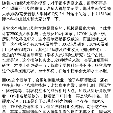
随着人们经济水平的提高，对于很多家庭来说，留学不再是一
个可望而不可及的事情，许多人都想要留学，那其中南安普顿
大学排名(南安普顿大学排名QS)？针对这个问题，下面1518国
际本科小编就来和大家分享一下。
其实这个榜单涉及的学校是最多的，规模是最庞大的，全球共
计有2500所大学参与，会涉及104个国家，1799所大学上榜。
所以单论规模来说，这个榜单还是很权威的。而且指标上来
看，这个榜单会有30%涉及教学；30%涉及研究，30%涉及引
用（科研影响力）；其他2.5%涉及产业收入（知识转化），
最后的7.5%是国际声望（学术人员和学生研究）这个占比。
也就是说，这个榜单其实比QS这种榜单来说，会更加侧重科
研学，本质上会更硬一点，就这个学校科研强不强，很容易在
这个榜单显露真容。至于买榜，在这个榜单会更加水土不服。
而QS这个榜单了，会更加侧重就业，除了科研等数据，还有
很多其他乱七八糟的指标，比如雇主声誉，师生比例，国际学
生比例等等。就容易注水的成分相对大点。所以从科研角度来
看，QS排名是最软的，接着是THE排名，再是软科排名。就
硬度来说，THE是介于QS和软科之间的一个存在，相对来
说，THE会更偏学术点，但又没软科那么纯粹。对于这个榜
单，其实去英国留学的国内留学生看的反而不那么多，因为不