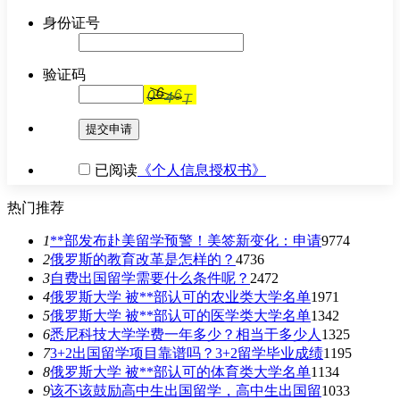
身份证号
验证码
提交申请
已阅读
《个人信息授权书》
热门推荐
1
**部发布赴美留学预警！美签新变化：申请
9774
2
俄罗斯的教育改革是怎样的？
4736
3
自费出国留学需要什么条件呢？
2472
4
俄罗斯大学 被**部认可的农业类大学名单
1971
5
俄罗斯大学 被**部认可的医学类大学名单
1342
6
悉尼科技大学学费一年多少？相当于多少人
1325
7
3+2出国留学项目靠谱吗？3+2留学毕业成绩
1195
8
俄罗斯大学 被**部认可的体育类大学名单
1134
9
该不该鼓励高中生出国留学，高中生出国留
1033