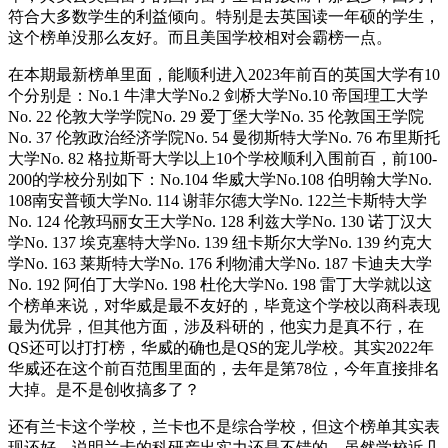
符合大多数学生的利益倾向。特别是去英国读一年硕的学生，
这个榜单没那么友好。而且美国学校相对会霸榜一点。
在本期最新榜单里面，能顺利进入2023年前百的英国大学有10
个分别是：No.1 牛津大学No.2 剑桥大学No.10 帝国理工大学
No. 22 伦敦大学学院No. 29 爱丁堡大学No. 35 伦敦国王学院
No. 37 伦敦政治经济学院No. 54 曼彻斯特大学No. 76 布里斯托
大学No. 82 格拉斯哥大学以上10个学校顺利入围前百，前100-
200的学校分别如下：No.104 华威大学No.108 伯明翰大学No.
108南安普顿大学No. 114 谢菲尔德大学No. 122兰卡斯特大学
No. 124 伦敦玛丽女王大学No. 128 利兹大学No. 130 诺丁汉大
学No. 137 埃克塞特大学No. 139 纽卡斯尔大学No. 139 约克大
学No. 163 莱斯特大学No. 176 利物浦大学No. 187 卡迪夫大学
No. 192 阿伯丁大学No. 198 杜伦大学No. 198 雷丁大学就以这
个榜单来说，对华威是最不友好的，毕竟这个学校以商科表现
最为优异，但其他方面，涉及科研的，他实力是真不行，在
QS还可以打打榜，华威的确也是QS的宠儿学校。其实2022年
华威还在这个前百范围里面的，去年是第78位，今年直接排名
大掉。是不是创收搞多了？
还有兰卡这个学校，兰卡也不是综合学校，但这个榜单其实表
现还好。说明兰卡的科研产出实力还是不错的。虽然学校近几