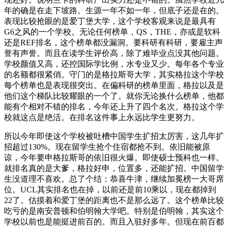
年的确是在走下坡路。生源一年不如一年，但底子还是在的。
表现比较抢眼的是爱丁堡大学，这个学校客观来说是最具有
G6之风的一个学校。无论任何榜单，QS，THE，亦或是软科
还是REF排名，这个榜单都没漏洞。要科研有科研，要雇主声
誉有声誉。而且在读学生评价高，除了难毕业点没其他问题。
学校颜值又高，还控国际学比例，水专业又少。每年各个专业
的名额都很紧俏。守门的是格拉斯哥大学，其实格拉这个学校
每个榜单也是表现很突出。在偏科研的榜单里面，格拉以及是
他们这个梯队比较耀眼的一个了。就你无论换什么榜单，他都
能有个相对不错的排名，今年还上升了四个名次。格拉这个学
校就这点是绝活。在排名这件事上永远比学生更努力。
所以今年即使这个学校被吐槽中国学生扩招太厉害，这几年扩
招超过130%。现在留学生抢个住宿都抢不到。依旧能被原
谅，今年要申格拉斯哥的依旧很火爆。即使硕士预科也一样。
就排名真的是大爹，格拉好申，位置多，还能扩招。中国留学
生没道理不喜欢。总了个结：恭喜牛津，继续加冕榜一大哥席
位。UCL其实排名也在掉，以前还是前10乘以，现在都掉到
22了。估摸着和爱丁堡的距离也不是那么远了。这个榜单比较
吃亏的是南安普顿和伯明翰大学吧。特别是伯明翰，其实这个
学校以前也是能挺进前百的。而且入驻好多年。但现在前百都