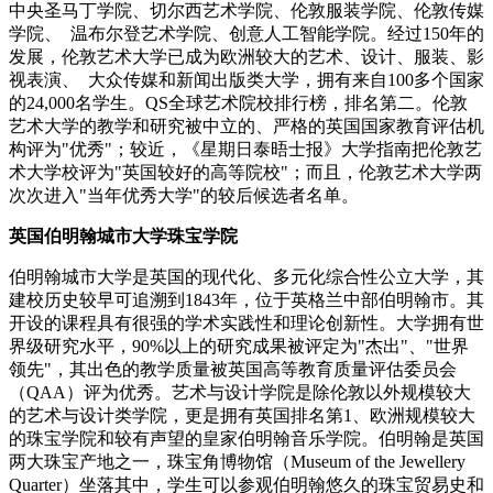
中央圣马丁学院、切尔西艺术学院、伦敦服装学院、伦敦传媒
学院、 温布尔登艺术学院、创意人工智能学院。经过150年的
发展，伦敦艺术大学已成为欧洲较大的艺术、设计、服装、影
视表演、 大众传媒和新闻出版类大学，拥有来自100多个国家
的24,000名学生。QS全球艺术院校排行榜，排名第二。伦敦
艺术大学的教学和研究被中立的、严格的英国国家教育评估机
构评为"优秀"；较近，《星期日泰晤士报》大学指南把伦敦艺
术大学校评为"英国较好的高等院校"；而且，伦敦艺术大学两
次次进入"当年优秀大学"的较后候选者名单。
英国伯明翰城市大学珠宝学院
伯明翰城市大学是英国的现代化、多元化综合性公立大学，其
建校历史较早可追溯到1843年，位于英格兰中部伯明翰市。其
开设的课程具有很强的学术实践性和理论创新性。大学拥有世
界级研究水平，90%以上的研究成果被评定为"杰出"、"世界
领先"，其出色的教学质量被英国高等教育质量评估委员会
（QAA）评为优秀。艺术与设计学院是除伦敦以外规模较大
的艺术与设计类学院，更是拥有英国排名第1、欧洲规模较大
的珠宝学院和较有声望的皇家伯明翰音乐学院。伯明翰是英国
两大珠宝产地之一，珠宝角博物馆（Museum of the Jewellery
Quarter）坐落其中，学生可以参观伯明翰悠久的珠宝贸易史和