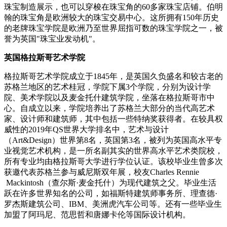
珠宝制造展示，也可以穿梭在珠宝角的60多家珠宝店铺。伯明
翰的珠宝角是欧洲较大的珠宝交易中心。这所拥有150年历史
的老牌珠宝学院是欧洲乃至世界屈指可数的珠宝学院之一，被
誉为英国"珠宝业发动机"。
英国格拉斯哥艺术学院
格拉斯哥艺术学院成立于1845年，是英国久负盛名和较古老的
苏格兰地区的艺术桂冠，学院下属3个学院，分别为设计学
院、美术学院以及麦金托什建筑学院，坐落在格拉斯哥市中
心。自成立以来，学院培养出了苏格兰大部分的当代高艺术
家、设计师和建筑师，其中包括一些特纳奖获得者。在较具权
威性的2019年QS世界大学排名中，艺术与设计
（Art&Design）世界第8名，英国第3名，被列为英国高水平专
业视觉艺术机构，是一所名副其实的世界高水平艺术类院校，
所有专业均由格拉斯哥大学进行学位认证。该校毕业生曾多次
获邀代表苏格兰参与威尼斯双年展，校友Charles Rennie
Mackintosh（查尔斯·麦金托什）为现代建筑之父。毕业生活
跃在许多世界知名的公司，如福斯特建筑师事务所、理查德·
罗杰斯建筑公司、IBM、美洲虎汽车公司等。还有一些毕业生
加盟了阿玛尼、范思哲和唐娜卡伦等国际设计机构。