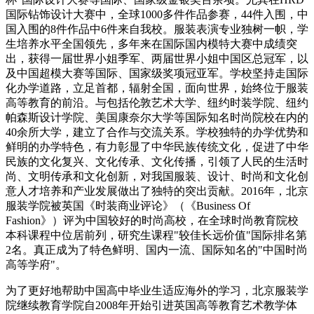
国际钻饰设计大赛中，全球1000多件作品参赛，44件入围，中
国入围的8件作品中6件来自我校。服装表演专业独树一帜，学
生培养水平全国领先，多年来在国际国内模特大赛中成绩突
出，获得一届世界小姐季军、两届世界小姐中国区总冠军，以
及中国超模大赛等国际、国家级奖项冠亚军。学校坚持走国际
化办学道路，立足首都，辐射全国，面向世界，始终位于服装
高等教育的前沿。与包括伦敦艺术大学、纽约时装学院、纽约
帕森斯设计学院、美国康奈尔大学等国际知名时尚院校在内的
40余所大学，建立了合作与交流关系。学校独特的办学优势和
鲜明的办学特色，有力彰显了中华民族传统文化，促进了中华
民族的文化复兴、文化传承、文化传播，引领了人民的生活时
尚、文明传承和文化创新，对我国服装、设计、时尚和文化创
意人才培养和产业发展做出了独特的突出贡献。2016年，北京
服装学院被英国《时装商业评论》（《Business Of
Fashion》）评为中国较好的时尚高校，在全球时尚教育院校
本科课程中位居前列，研究生课程"较佳长远价值"国际排名第
2名。真正成为了特色鲜明、国内一流、国际知名的"中国时尚
高等学府"。
为了更好地帮助中国高中毕业生适应海外的学习，北京服装学
院继续教育学院自2008年开始引进英国高等教育艺术教学体