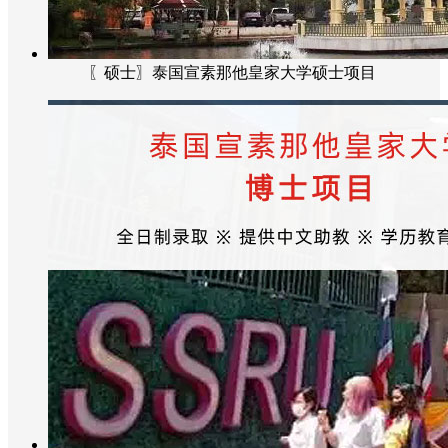
〖硕士〗泰国宣素那他皇家大学硕士项目