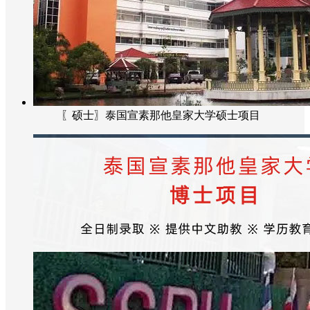
〖硕士〗泰国宣素那他皇家大学硕士项目