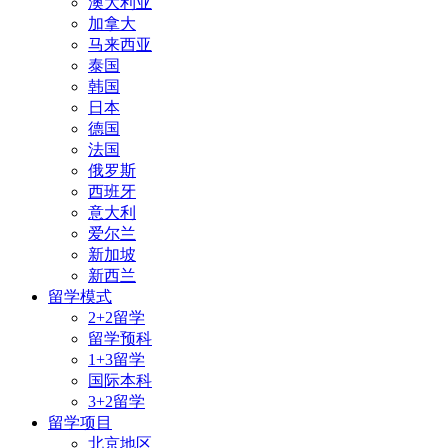
澳大利亚
加拿大
马来西亚
泰国
韩国
日本
德国
法国
俄罗斯
西班牙
意大利
爱尔兰
新加坡
新西兰
留学模式
2+2留学
留学预科
1+3留学
国际本科
3+2留学
留学项目
北京地区