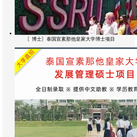
〖博士〗泰国宣素那他皇家大学博士项目