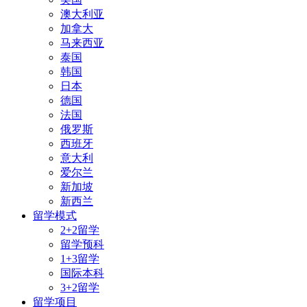
澳大利亚
加拿大
马来西亚
泰国
韩国
日本
德国
法国
俄罗斯
西班牙
意大利
爱尔兰
新加坡
新西兰
留学模式
2+2留学
留学预科
1+3留学
国际本科
3+2留学
留学项目