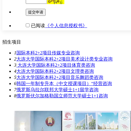
提交申请
已阅读
《个人信息授权书》
招生项目
1
国际本科2+2项目传媒专业
咨询
2
大连大学国际本科2+2项目美术设计类专业
咨询
3
大连大学国际本科2+2项目体育类
咨询
4
大连大学国际本科2+2项目文理类
咨询
5
大连大学国际本科2+2项目音乐舞蹈类
咨询
6
韩国一年制专升本（中文授课项目）“经营
咨询
7
俄罗斯乌拉尔联邦大学硕士1+1留学
咨询
8
俄罗斯伏尔加格勒国立师范大学硕士1+1
咨询